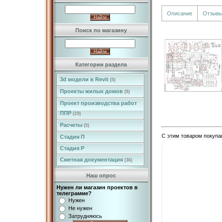
Описание
Отзыв
Поиск по магазину
Категории раздела
3d модели в Revit
(5)
Проекты жилых домов
(9)
Проект производства работ
ППР
(19)
Расчеты
(5)
С этим товаром покупа
Стадия П
Стадия Р
Сметная документация
(36)
Наш опрос
Нужен ли магазин проектов в
телеграмме?
Нужен
Не нужен
Затрудняюсь