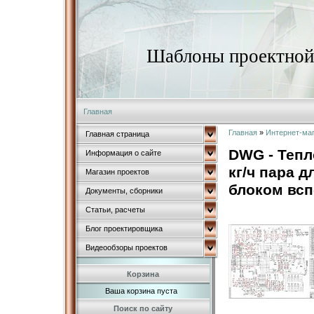
Шаблоны проектной 
Главная
Главная
»
Интернет-ма
Главная страница
DWG - Тепл
Информация о сайте
кг/ч пара 
Магазин проектов
блоком вс
Документы, сборники
Статьи, расчеты
Блог проектировщика
Видеообзоры проектов
Корзина
Ваша корзина пуста
Поиск по сайту