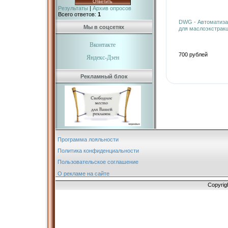
Результаты
|
Архив опросов
Всего ответов:
1
DWG - Автоматизац
Мы в соцсетях
для маслоэкстрак
Вконтакте
700 рублей
Яндекс-Дзен
Рекламный блок
Программа лояльности
Политика конфиденциальности
Пользовательское соглашение
О рекламе на сайте
Copyrig