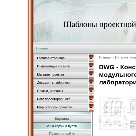
Шаблоны проектной 
Главная
Главная
»
Интернет-ма
Главная страница
DWG - Конс
Информация о сайте
модульного
Магазин проектов
лаборатор
Документы, сборники
Статьи, расчеты
Блог проектировщика
Видеообзоры проектов
Корзина
Ваша корзина пуста
Поиск по сайту