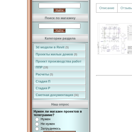
Описание
Отзыв
Поиск по магазину
Категории раздела
3d модели в Revit
(5)
Проекты жилых домов
(9)
Проект производства работ
ППР
(19)
Расчеты
(5)
Стадия П
Стадия Р
Сметная документация
(36)
Наш опрос
Нужен ли магазин проектов в
телеграмме?
Нужен
Не нужен
Затрудняюсь