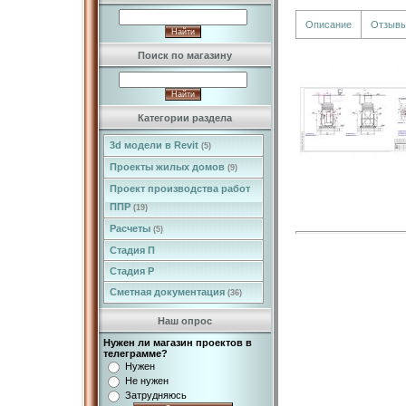
Описание
Отзыв
Поиск по магазину
Категории раздела
3d модели в Revit
(5)
Проекты жилых домов
(9)
Проект производства работ
ППР
(19)
Расчеты
(5)
Стадия П
Стадия Р
Сметная документация
(36)
Наш опрос
Нужен ли магазин проектов в
телеграмме?
Нужен
Не нужен
Затрудняюсь