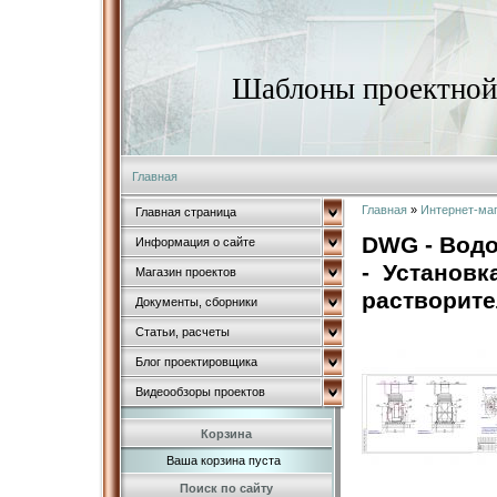
Шаблоны проектной 
Главная
Главная
»
Интернет-ма
Главная страница
DWG - Водо
Информация о сайте
- Установк
Магазин проектов
растворите
Документы, сборники
Статьи, расчеты
Блог проектировщика
Видеообзоры проектов
Корзина
Ваша корзина пуста
Поиск по сайту