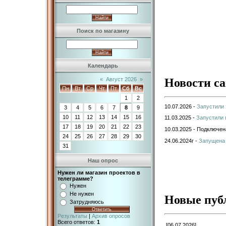
Поиск по магазину
Календарь
Новости с
«
Август 2026
»
Пн
Вт
Ср
Чт
Пт
Сб
Вс
1
2
10.07.2026 -
Запустили 
3
4
5
6
7
8
9
10
11
12
13
14
15
16
11.03.2025 -
Запустили 
17
18
19
20
21
22
23
10.03.2025 - Подключе
24
25
26
27
28
29
30
24.06.2024г -
Запущена
31
Наш опрос
Нужен ли магазин проектов в
телеграмме?
Нужен
Не нужен
Новые пуб
Затрудняюсь
Результаты
|
Архив опросов
Всего ответов:
1
[06.07.2026]