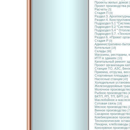
Проекты жилых домов
[
Проект производства р
Расчеты
[5]
Стадия П
[0]
Раздел 3. Архитектурн
Раздел 4. Конструктив
Подраздел 5.1 "Систем
Подраздел 5.2 "Систем
Подраздел 5.4 " Отопле
Подраздел 5.7. «Техно
Раздел 6. «Проект орга
Стадия Р
[0]
Административно-быто
Котельные
[16]
Склады
[98]
Магазины, рестораны, 
ИТП в зданиях
[10]
Капитальный ремонт зд
Проект организации ка
Станции ТО, АЗС, Бен
Приемка, отгрузка, вес
Спортивные площадки
Насосные станции
[43]
Холодильные установк
Железнодорожные тран
Молочное производств
Рыбное производство
[
БКТП, РП, ТП, БРП
[14]
Маслобойное и маслоэк
Сотовая связь
[19]
Мясное производство
[
Винное производство
[7
Сахарное производств
Комбикормовое произв
Технологические эстак
Пекарни, хлебозаводы
Консервное производст