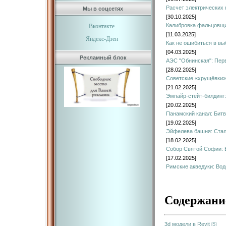
Расчет электрических 
Мы в соцсетях
[30.10.2025]
Калибровка фальцовщи
Вконтакте
[11.03.2025]
Яндекс-Дзен
Как не ошибиться в вы
[04.03.2025]
Рекламный блок
АЭС "Обнинская": Пер
[28.02.2025]
Советские «хрущёвки»
[21.02.2025]
Эмпайр-стейт-билдинг:
[20.02.2025]
Панамский канал: Битв
[19.02.2025]
Эйфелева башня: Ста
[18.02.2025]
Собор Святой Софии: 
[17.02.2025]
Римские акведуки: Во
Содержани
3d модели в Revit
[5]