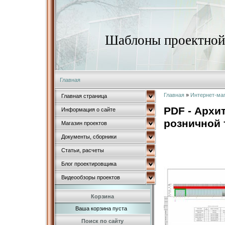
Шаблоны проектной 
Главная
Главная
»
Интернет-ма
Главная страница
PDF - Архи
Информация о сайте
розничной
Магазин проектов
Документы, сборники
Статьи, расчеты
Блог проектировщика
Видеообзоры проектов
Корзина
Ваша корзина пуста
Поиск по сайту