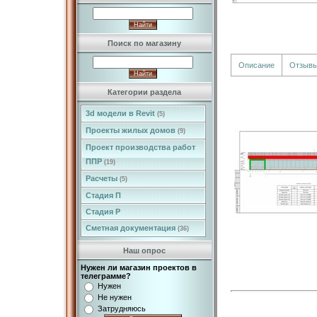
Поиск по магазину
Описание
Отзыв
Категории раздела
3d модели в Revit
(5)
Проекты жилых домов
(9)
Проект производства работ
ППР
(19)
Расчеты
(5)
Стадия П
Стадия Р
Сметная документация
(36)
Наш опрос
Нужен ли магазин проектов в
телеграмме?
Нужен
Не нужен
Затрудняюсь