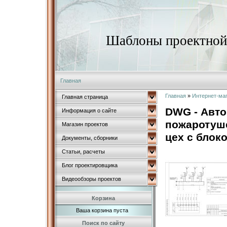
Шаблоны проектной 
Главная
Главная
»
Интернет-ма
Главная страница
DWG - Авто
Информация о сайте
пожаротуше
Магазин проектов
цех с бло
Документы, сборники
Статьи, расчеты
Блог проектировщика
Видеообзоры проектов
Корзина
Ваша корзина пуста
Поиск по сайту