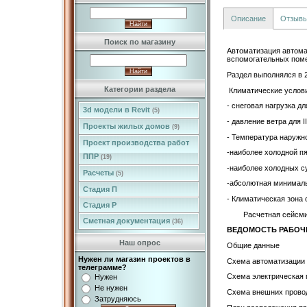
Описание
Отзыв
Поиск по магазину
Автоматизация автома
вспомогательных пом
Раздел выполнялся в 
Категории раздела
Климатические услов
- снеговая нагрузка дл
3d модели в Revit
(5)
- давление ветра для I
Проекты жилых домов
(9)
- Температура наружно
Проект производства работ
-наиболее холодной пя
ППР
(19)
-наиболее холодных 
Расчеты
(5)
-абсолютная минимал
Стадия П
- Климатическая зона с
Стадия Р
Расчетная сейсмичнос
Сметная документация
(36)
ВЕДОМОСТЬ РАБОЧИ
Наш опрос
Общие данные
Нужен ли магазин проектов в
Схема автоматизации
телеграмме?
Схема электрическая
Нужен
Не нужен
Схема внешних прово
Затрудняюсь