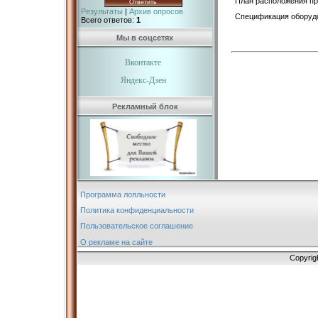
План расположения пр
Результаты
|
Архив опросов
Спецификация оборудо
Всего ответов:
1
Мы в соцсетях
Вконтакте
Яндекс-Дзен
Рекламный блок
Программа лояльности
Политика конфиденциальности
Пользовательское соглашение
О рекламе на сайте
Copyrig