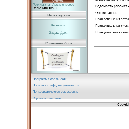
Результаты
|
Архив опросов
Ведомость рабочих 
Всего ответов:
1
Общие данные
Мы в соцсетях
План освещения эстак
Вконтакте
Принципиальная схем
Принципиальная схем
Яндекс-Дзен
Рекламный блок
Программа лояльности
Политика конфиденциальности
Пользовательское соглашение
О рекламе на сайте
Copyrig