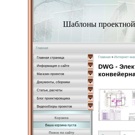
Шаблоны проектной 
Главная
Главная
»
Интернет-ма
Главная страница
DWG - Элек
Информация о сайте
конвейерна
Магазин проектов
Документы, сборники
Статьи, расчеты
Блог проектировщика
Видеообзоры проектов
Корзина
Ваша корзина пуста
Поиск по сайту