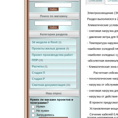
Описание
Отзыв
Электроосвещение (ЭО
Поиск по магазину
Раздел выполнялся в 
Климатические услов
- снеговая нагрузка дл
Категории раздела
- давление ветра для I
3d модели в Revit
(5)
- Температура наружно
Проекты жилых домов
-наиболее холодной пя
(9)
-наиболее холодных 
Проект производства работ
ППР
(19)
-абсолютная минимал
Расчеты
- Климатическая зона с
(5)
Расчетная сейсмичнос
Стадия П
- технологические нагр
Стадия Р
- нагрузка от обс
Сметная документация
(36)
- снеговая нагрузка дл
Наш опрос
- нагрузка от действи
Нужен ли магазин проектов в
В проекте предусмат
телеграмме?
Нужен
Установленная мощнос
Не нужен
Сечение кабелей 0,4к
Затрудняюсь
потере напряжения и 