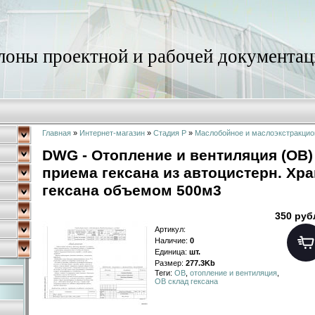
оны проектной и рабочей документац
Главная
»
Интернет-магазин
»
Стадия Р
»
Маслобойное и маслоэкстракцио
DWG - Отопление и вентиляция (ОВ)
приема гексана из автоцистерн. Хр
гексана объемом 500м3
350 руб
Артикул
:
Наличие
:
0
Единица
:
шт.
Размер
:
277.3Kb
Теги:
ОВ
,
отопление и вентиляция
,
ОВ склад гексана