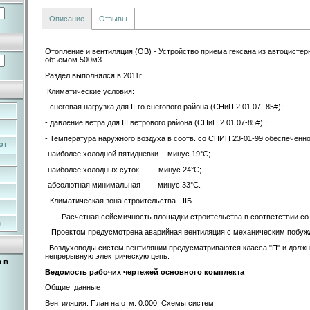
Описание
Отзывы
Отопление и вентиляция (ОВ) - Устройство приема гексана из автоцистер
объемом 500м3
Раздел выполнялся в 2011г
Климатические условия:
- снеговая нагрузка для II-го снегового района (СНиП 2.01.07.-85#);
- давление ветра для III ветрового района.(СНиП 2.01.07-85#) ;
- Температура наружного воздуха в соотв. со СНИП 23-01-99 обеспеченно
от
-наиболее холодной пятидневки - минус 19°С;
-наиболее холодных суток - минус 24°С;
-абсолютная минимальная - минус 33°С.
- Климатическая зона строительства - IIБ.
Расчетная сейсмичность площадки строительства в соответствии со СН
)
Проектом предусмотрена аварийная вентиляция с механическим побуж
Воздуховоды систем вентиляции предусматриваются класса "П" и должн
непрерывную электрическую цепь.
 в
Ведомость рабочих чертежей основного комплекта
Общие данные
Вентиляция. План на отм. 0.000. Схемы систем.