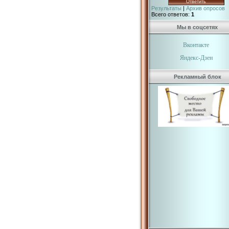
Результаты
|
Архив опросов
Всего ответов:
1
Мы в соцсетях
Вконтакте
Яндекс-Дзен
Рекламный блок