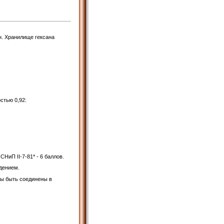
н. Хранилище гексана
стью 0,92:
иП II-7-81* - 6 баллов.
дением.
ы быть соединены в