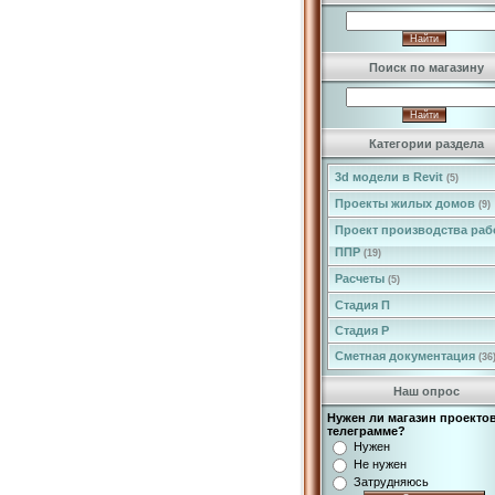
Поиск по магазину
Категории раздела
3d модели в Revit
(5)
Проекты жилых домов
(9)
Проект производства раб
ППР
(19)
Расчеты
(5)
Стадия П
Стадия Р
Сметная документация
(36
Наш опрос
Нужен ли магазин проектов
телеграмме?
Нужен
Не нужен
Затрудняюсь