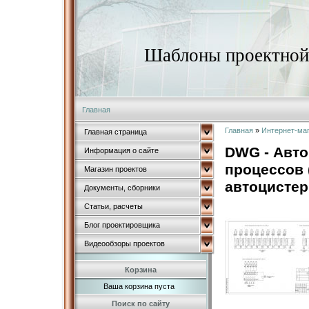
Шаблоны проектной 
Главная
Главная
»
Интернет-ма
Главная страница
DWG - Авто
Информация о сайте
процессов 
Магазин проектов
автоцистер
Документы, сборники
Статьи, расчеты
Блог проектировщика
Видеообзоры проектов
Корзина
Ваша корзина пуста
Поиск по сайту