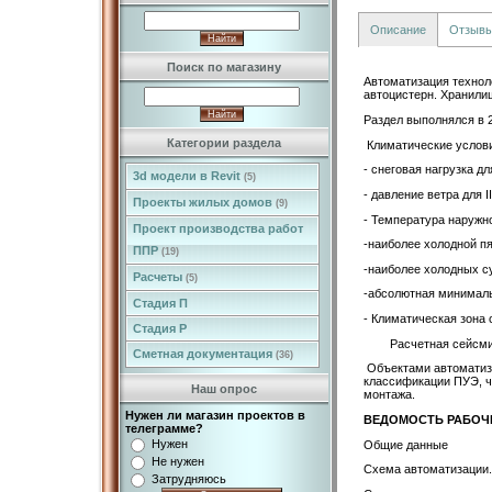
Описание
Отзыв
Поиск по магазину
Автоматизация техноло
автоцистерн. Хранили
Раздел выполнялся в 
Категории раздела
Климатические услов
- снеговая нагрузка дл
3d модели в Revit
(5)
- давление ветра для I
Проекты жилых домов
(9)
- Температура наружно
Проект производства работ
-наиболее холодной пя
ППР
(19)
-наиболее холодных 
Расчеты
(5)
-абсолютная минимал
Стадия П
- Климатическая зона с
Стадия Р
Расчетная сейсмичнос
Сметная документация
(36)
Объектами автоматиза
классификации ПУЭ, ч
Наш опрос
монтажа.
Нужен ли магазин проектов в
ВЕДОМОСТЬ РАБОЧ
телеграмме?
Нужен
Общие данные
Не нужен
Схема автоматизации.
Затрудняюсь