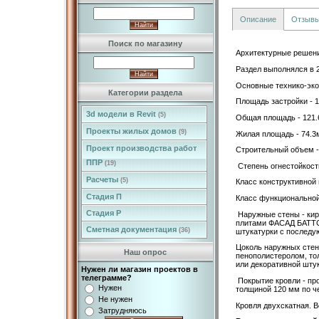
Описание
Отзыв
Поиск по магазину
Архитектурные решени
Раздел выполнялся в 
Основные технико-эк
Категории раздела
Площадь застройки - 
3d модели в Revit
(5)
Общая площадь - 121
Проекты жилых домов
(9)
Жилая площадь - 74.3
Проект производства работ
Строительный объем -
ППР
(19)
Степень огнестойкости
Расчеты
(5)
Класс конструктивной
Стадия П
Класс функциональной
Стадия Р
Наружные стены - кир
плитами ФАСАД БАТТС
Сметная документация
(36)
штукатурки с последу
Цоколь наружных стен
Наш опрос
пенополистеролом, то
или декоративной штук
Нужен ли магазин проектов в
телеграмме?
Покрытие кровли - п
Нужен
толщиной 120 мм по 
Не нужен
Кровля двухскатная. В
Затрудняюсь