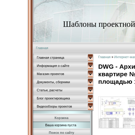
Шаблоны проектной 
Главная
Главная
»
Интернет-ма
Главная страница
DWG - Архи
Информация о сайте
квартире №
Магазин проектов
площадью 
Документы, сборники
Статьи, расчеты
Блог проектировщика
Видеообзоры проектов
Корзина
Ваша корзина пуста
Поиск по сайту