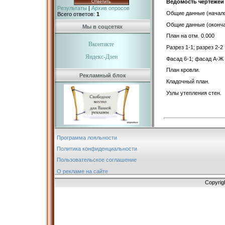
Ведомость чертежей
Результаты
|
Архив опросов
Общие данные (нача
Всего ответов:
1
Общие данные (оконч
Мы в соцсетях
План на отм. 0.000
Вконтакте
Разрез 1-1; разрез 2-2
Яндекс-Дзен
Фасад 6-1; фасад А-Ж
План кровли.
Рекламный блок
Кладочный план.
Узлы утепления стен.
Программа лояльности
Политика конфиденциальности
Пользовательское соглашение
О рекламе на сайте
Copyrig