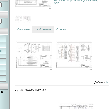
насосная оборотного водоснабжен
,
АОВ
Описание
Изображения
Отзывы
от
)
Добавил
:
ho
С этим товаром покупают
 в