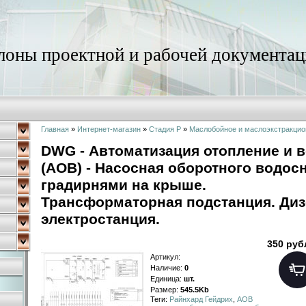
оны проектной и рабочей документац
Главная
»
Интернет-магазин
»
Стадия Р
»
Маслобойное и маслоэкстракцио
DWG - Автоматизация отопление и 
(АОВ) - Насосная оборотного водос
градирнями на крыше.
Трансформаторная подстанция. Ди
электростанция.
350 руб
Артикул
:
Наличие
:
0
Единица
:
шт.
Размер
:
545.5Kb
Теги:
Райнхард Гейдрих
,
АОВ