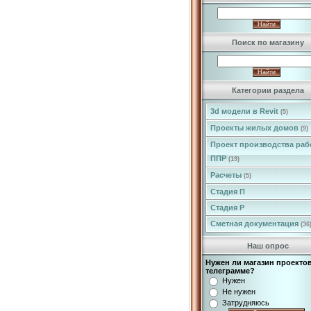
Поиск по магазину
Категории раздела
3d модели в Revit
(5)
Проекты жилых домов
(9)
Проект производства раб
ППР
(19)
Расчеты
(5)
Стадия П
Стадия Р
Сметная документация
(36
Наш опрос
Нужен ли магазин проектов
телеграмме?
Нужен
Не нужен
Затрудняюсь