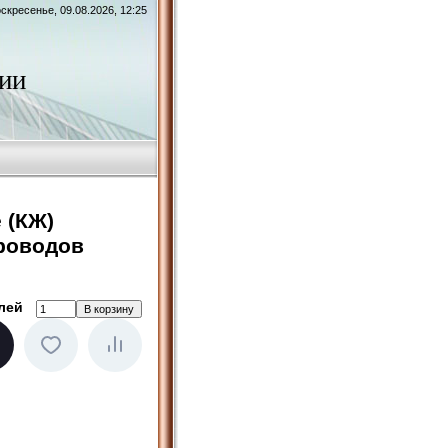
скресенье, 09.08.2026, 12:25
ии
 (КЖ)
проводов
лей