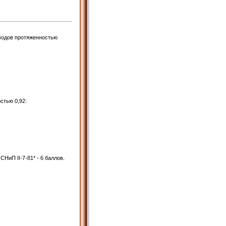
водов протяженностью
стью 0,92:
иП II-7-81* - 6 баллов.