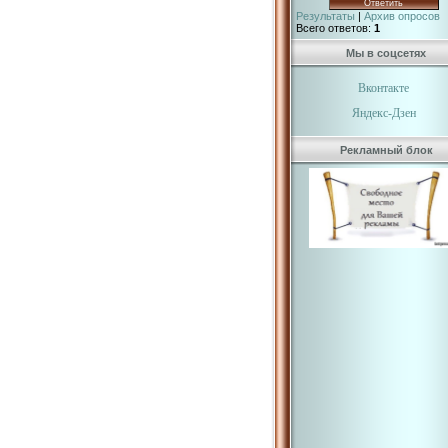
Результаты
|
Архив опросов
Всего ответов:
1
Мы в соцсетях
Вконтакте
Яндекс-Дзен
Рекламный блок