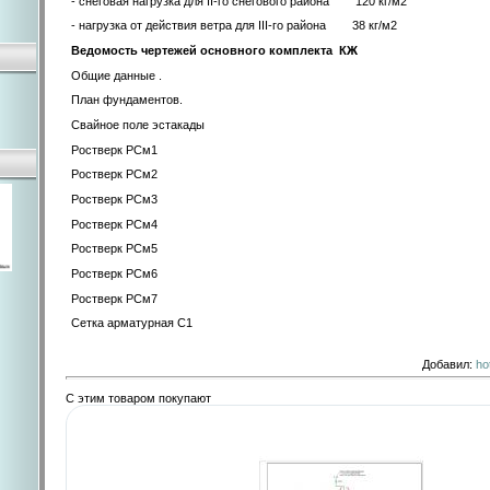
- снеговая нагрузка для II-го снегового района 120 кг/м2
- нагрузка от действия ветра для III-го района 38 кг/м2
Ведомость чертежей основного комплекта КЖ
Общие данные .
План фундаментов.
Свайное поле эстакады
Ростверк РСм1
Ростверк РСм2
Ростверк РСм3
Ростверк РСм4
Ростверк РСм5
Ростверк РСм6
Ростверк РСм7
Сетка арматурная С1
Добавил
:
ho
С этим товаром покупают