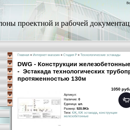
Во
оны проектной и рабочей документац
Главная
»
Интернет-магазин
»
Стадия Р
»
Технологические эстакады
DWG - Конструкции железобетонные
- Эстакада технологических трубо
протяженностью 130м
1050 руб
Артикул
:
Наличие
:
0
Единица
:
шт.
Размер
:
920.9Kb
Теги:
КЖ
,
КЖ эстакада
,
конструкции
железобетонные