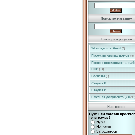
Поиск по магазину
Категории раздела
3d модели в Revit
(5)
Проекты жилых домов
(9)
Проект производства раб
ППР
(19)
Расчеты
(5)
Стадия П
Стадия Р
Сметная документация
(36
Наш опрос
Нужен ли магазин проектов
телеграмме?
Нужен
Не нужен
Затрудняюсь