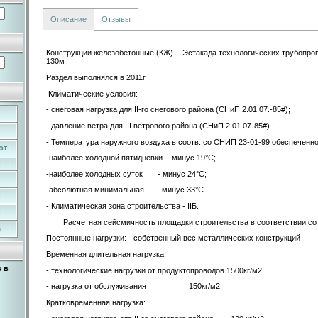
Описание
Отзывы
Конструкции железобетонные (КЖ) - Эстакада технологических трубопро
130м
Раздел выполнялся в 2011г
Климатические условия:
- снеговая нагрузка для II-го снегового района (СНиП 2.01.07.-85#);
- давление ветра для III ветрового района.(СНиП 2.01.07-85#) ;
- Температура наружного воздуха в соотв. со СНИП 23-01-99 обеспеченно
от
-наиболее холодной пятидневки - минус 19°С;
-наиболее холодных суток - минус 24°С;
-абсолютная минимальная - минус 33°С.
- Климатическая зона строительства - IIБ.
Расчетная сейсмичность площадки строительства в соответствии со СН
)
Постоянные нагрузки: - собственный вес металлических конструкций
Временная длительная нагрузка:
 в
- технологические нагрузки от продуктопроводов 1500кг/м2
- нагрузка от обслуживания 150кг/м2
Кратковременная нагрузка: