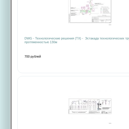
DWG - Технологические решения (ТХ) - Эстакада технологических т
протяженностью 130м
700 рублей