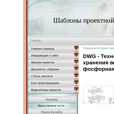
Шаблоны проектной 
Главная
Главная
»
Интернет-ма
Главная страница
DWG - Техн
Информация о сайте
хранения в
Магазин проектов
фосфорная 
Документы, сборники
Статьи, расчеты
Блог проектировщика
Видеообзоры проектов
Корзина
Ваша корзина пуста
Поиск по сайту