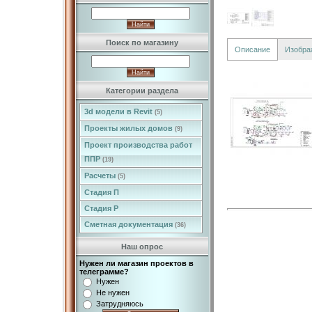
Поиск по магазину
Описание
Изобра
Категории раздела
3d модели в Revit
(5)
Проекты жилых домов
(9)
Проект производства работ
ППР
(19)
Расчеты
(5)
Стадия П
Стадия Р
Сметная документация
(36)
Наш опрос
Нужен ли магазин проектов в
телеграмме?
Нужен
Не нужен
Затрудняюсь