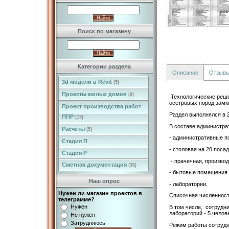
Поиск по магазину
Категории раздела
Описание
Отзыв
3d модели в Revit
(5)
Проекты жилых домов
(9)
Технологические реше
осетровых пород замк
Проект производства работ
Раздел выполнялся в 
ППР
(19)
В составе администра
Расчеты
(5)
- административные 
Стадия П
- столовая на 20 пос
Стадия Р
- прачечная, производ
Сметная документация
(36)
- бытовые помещения д
Наш опрос
- лаборатории.
Нужен ли магазин проектов в
Списочная численност
телеграмме?
Нужен
В том числе, сотрудни
лабораторий - 5 челов
Не нужен
Затрудняюсь
Режим работы сотрудн