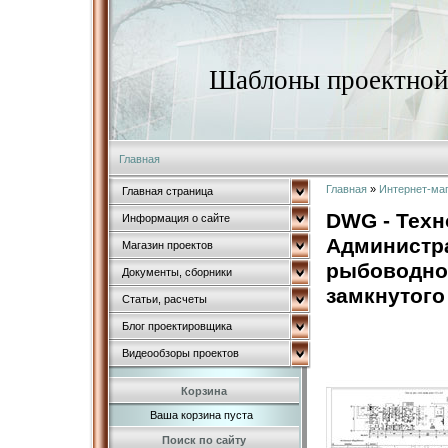
Шаблоны проектной 
Главная
Главная
»
Интернет-ма
Главная страница
DWG - Техн
Информация о сайте
Администр
Магазин проектов
рыбоводно
Документы, сборники
замкнутого
Статьи, расчеты
Блог проектировщика
Видеообзоры проектов
Корзина
Ваша корзина пуста
Поиск по сайту